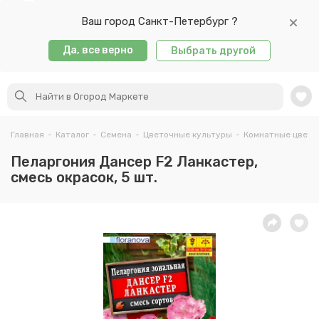
Ваш город Санкт-Петербург ?
Да, все верно
Выбрать другой
Главная
-
Каталог
-
Семена
-
Цветочные культуры
-
Комнатные цветы
Пеларгония Дансер F2 Ланкастер,
смесь окрасок, 5 шт.