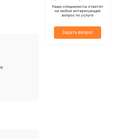
носится к
Наши специалисты ответят
угими цветами,
на любой интересующий
вопрос по услуге
Задать вопрос
ия