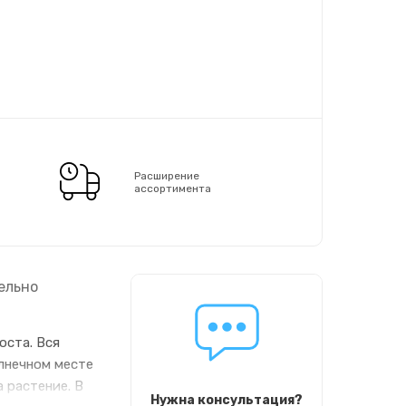
Расширение
ассортимента
ельно
оста. Вся
олнечном месте
 растение. В
Нужна консультация?