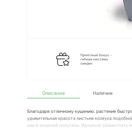
Приятный бонус -
гибкая система
скидок
Описание
Наличие
Благодаря отличному кущению, растение быстро 
удивительная красота листьев колеуса подобной
или в ажурной полутени. Идеально разместить ег