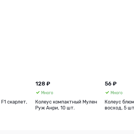
128 ₽
56 ₽
Много
Много
 F1 скарлет,
Колеус компактный Мулен
Колеус блю
Руж Анри, 10 шт.
восход, 5 шт