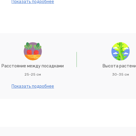
це, с легкостью переносит высокие температуры, терпимо от
Показать подробнее
 и одинаково хорош как в монопосадках, так и в группе с др
ордерах
Расстояние между посадками
Высота растен
25-25 см
30-35 см
Показать подробнее