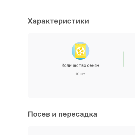
целом этот сорт хорошо чувствует себя на солн
невысокой влажности почвы. Колеус универсален
как в кашпо, так и в клумбах, рабатках и миксб
Характеристики
Количество семян
10 шт
Посев и пересадка