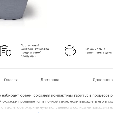
Постоянный
контроль качества
Максимально
предлагаемой
приемлемые цены
продукции
Оплата
Доставка
Дополнит
набирает объем, сохраняя компактный габитус в процессе р
 окраски проявляется в полной мере, если высадить его в с
о так, чтобы жаркие лучи полуденного солнца не попадали на