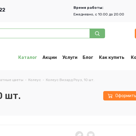
Время работы:
22
Ежедневно, с 10:00 до 20:00
Каталог
Акции
Услуги
Блог
Как купить
К
атные цветы
-
Колеус
-
Колеус Визард Роуз, 10 шт.
0 шт.
Оформит