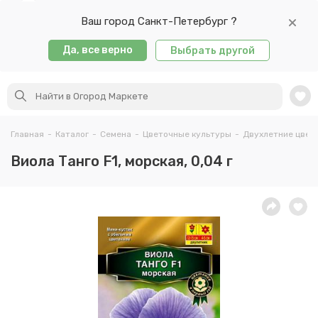
Ваш город Санкт-Петербург ?
Да, все верно
Выбрать другой
Главная
-
Каталог
-
Семена
-
Цветочные культуры
-
Двухлетние цвет
Виола Танго F1, морская, 0,04 г