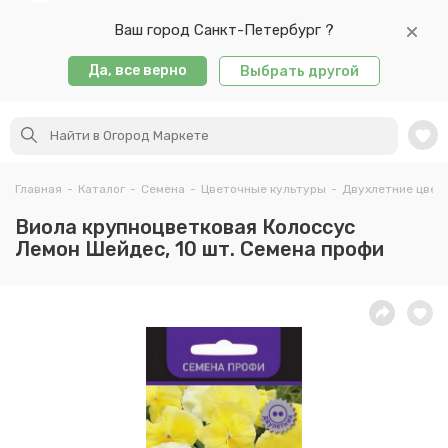
Ваш город Санкт-Петербург ?
Да, все верно
Выбрать другой
Главная
-
Каталог
-
Семена
-
Цветочные культуры
-
Двухлетние цвет
Виола крупноцветковая Колоссус
Лемон Шейдес, 10 шт. Семена профи