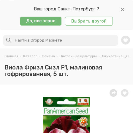
Ваш город Санкт-Петербург ?
Да, все верно
Выбрать другой
Главная
-
Каталог
-
Семена
-
Цветочные культуры
-
Двухлетние цвет
Виола Фризл Сизл F1, малиновая
гофрированная, 5 шт.