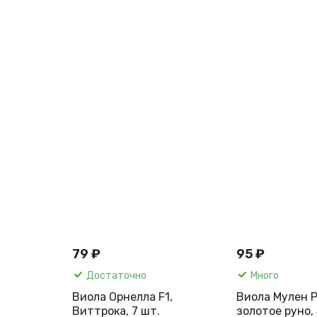
79 ₽
95 ₽
Достаточно
Много
Виола Орнелла F1,
Виола Мулен Р
Виттрока, 7 шт.
золотое руно, 