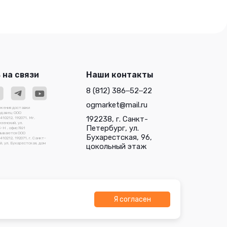
 на связи
Наши контакты
8 (812) 386‒52‒22
ogmarket@mail.ru
ожения доставки
родавец ООО
192238, г. Санкт-
0212, 192071, Мг.
зенский, ул.
Петербург, ул.
3-Н , офис №1
зываются ООО
Бухарестская, 96,
212, 192071, г. Санкт-
, ул. Бухарестская, дом
цокольный этаж
Я согласен
О "Трейдлаб"
Разработано в