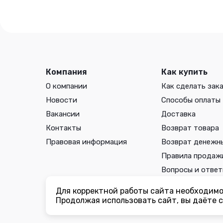
Компания
Как купить
О компании
Как сделать зак
Новости
Способы оплаты
Вакансии
Доставка
Контакты
Возврат товара
Правовая информация
Возврат денежн
Правила продаж
Вопросы и отве
Для корректной работы сайта необходимо 
Вы принимаете условия
политики в отношении обработки 
Продолжая использовать сайт, вы даёте с
соглашения
каждый раз, когда оставляете свои данные в л
ogorodmarket.com.