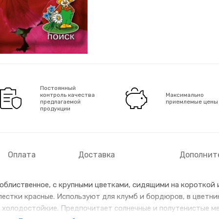
Постоянный
контроль качества
Максимально
предлагаемой
приемлемые цены
продукции
Оплата
Доставка
Дополнит
 облиственное, с крупными цветками, сидящими на короткой 
пестки красные. Используют для клумб и бордюров, в цветник
, холодостойкие. Предпочитает солнечные и полутенистые ме