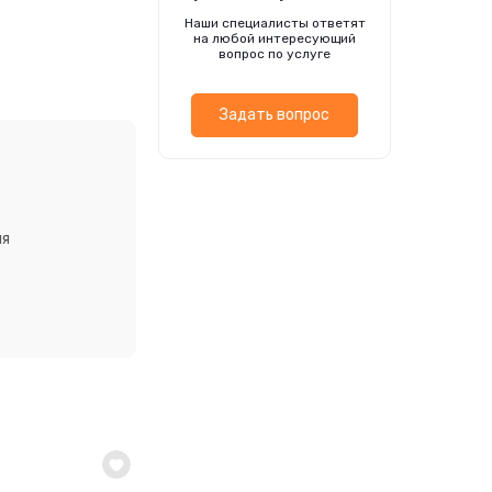
лей. При
Наши специалисты ответят
стьев. В конце
на любой интересующий
ями 15-20 см.
вопрос по услуге
Задать вопрос
ия