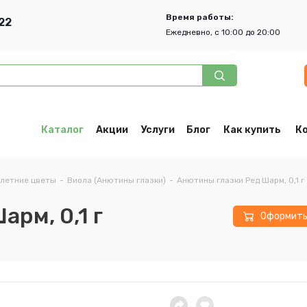
Время работы:
22
Ежедневно, с 10:00 до 20:00
Каталог
Акции
Услуги
Блог
Как купить
К
летние цветы
-
Виола (Анютины глазки)
-
Анютины глазки Ред Шарм, 0,1 г
рм, 0,1 г
Оформит