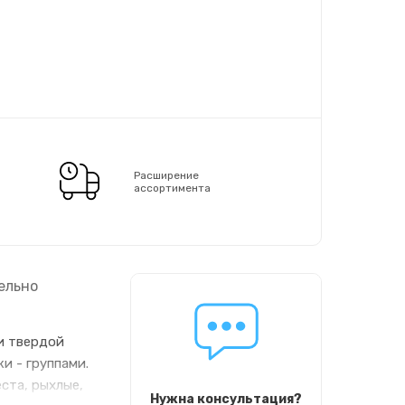
Расширение
ассортимента
ельно
и твердой
и - группами.
ста, рыхлые,
Нужна консультация?