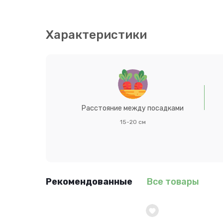
плодородные почвы. Размножают посевом семян 
температуре почвы +18°С всходы появляются на 1
августа – начале сентября рассаду высаживают
Характеристики
Расстояние между посадками
15-20 см
Рекомендованные
Все товары