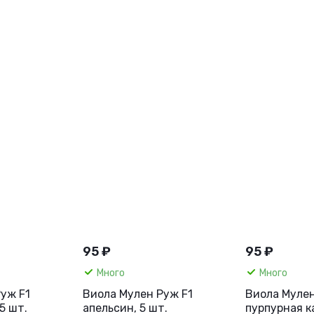
95 ₽
95 ₽
Много
Много
уж F1
Виола Мулен Руж F1
Виола Мулен
5 шт.
апельсин, 5 шт.
пурпурная к