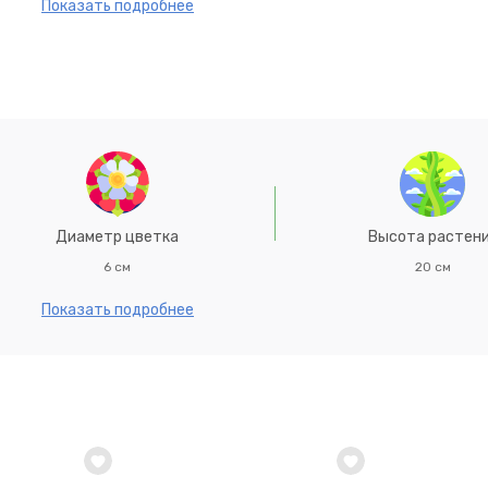
в июне на разводочные гряды. Семена слегка присыпают зем
Показать подробнее
0-15 день. Сеянцы пикируют в фазе 1-2-й пары настоящих ли
 на постоянное место, выдерживая расстояние между растени
Диаметр цветка
Высота растен
6 см
20 см
Показать подробнее