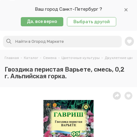
Ваш город Санкт-Петербург ?
Да, все верно
Выбрать другой
Главная
-
Каталог
-
Семена
-
Цветочные культуры
-
Двухлетние цвет
Гвоздика перистая Варьете, смесь, 0,2
г. Альпийская горка.