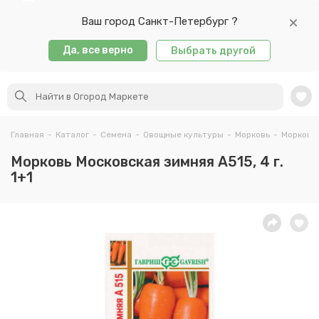
Ваш город Санкт-Петербург ?
Да, все верно
Выбрать другой
Главная
-
Каталог
-
Семена
-
Овощные культуры
-
Морковь
-
Морковь 
Морковь Московская зимняя А515, 4 г.
1+1