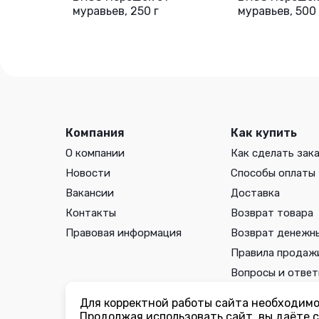
муравьев, 250 г
муравьев, 500 
Компания
Как купить
О компании
Как сделать зак
Новости
Способы оплаты
Вакансии
Доставка
Контакты
Возврат товара
Правовая информация
Возврат денежн
Правила продаж
Вопросы и отве
Для корректной работы сайта необходимо 
Вы принимаете условия
политики в отношении обработки 
Продолжая использовать сайт, вы даёте с
соглашения
каждый раз, когда оставляете свои данные в л