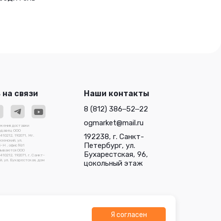
 на связи
Наши контакты
8 (812) 386‒52‒22
ogmarket@mail.ru
ожения доставки
родавец ООО
192238, г. Санкт-
0212, 192071, Мг.
зенский, ул.
Петербург, ул.
3-Н , офис №1
зываются ООО
Бухарестская, 96,
212, 192071, г. Санкт-
, ул. Бухарестская, дом
цокольный этаж
Я согласен
О "Трейдлаб"
Разработано в