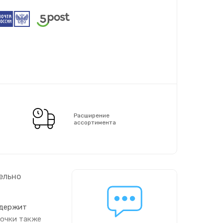
Расширение
ассортимента
ельно
одержит
лочки также