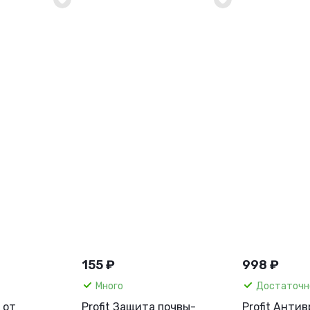
155 ₽
998 ₽
Много
Достаточн
 от
Profit Защита почвы-
Profit Анти