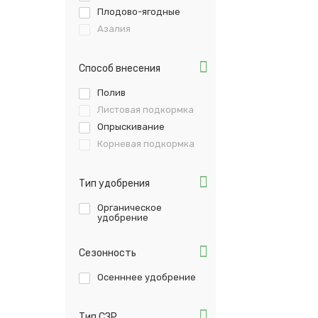
Плодово-ягодные
Азалия
Способ внесения
Полив
Листовая подкормка
Опрыскивание
Корневая подкормка
Тип удобрения
Органическое
удобрение
Сезонность
Осенннее удобрение
Тип СЗР