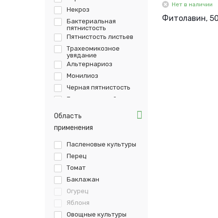
Нет в наличии
Некроз
Фитолавин, 50
Бактериальная
пятнистость
Пятнистость листьев
Трахеомикозное
увядание
Альтернариоз
Монилиоз
Черная пятнистость
Бактериальный рак
Бактериальный ожог
Область
применения
Пасленовые культуры
Перец
Томат
Баклажан
Огурец
Яблоня
Овощные культуры