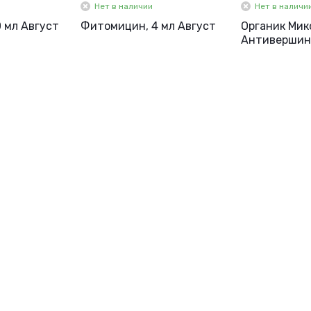
Нет в наличии
Нет в наличи
 мл Август
Фитомицин, 4 мл Август
Органик Мик
Антивершинк