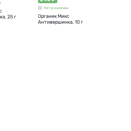
и
Нет в наличии
с
Органик Микс
а, 25 г
Антивершинка, 10 г