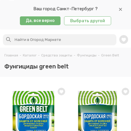
Ваш город Санкт-Петербург ?
Да, все верно
Выбрать другой
Главная
-
Каталог
-
Средства защиты
-
Фунгициды
-
Green Belt
Фунгициды green belt