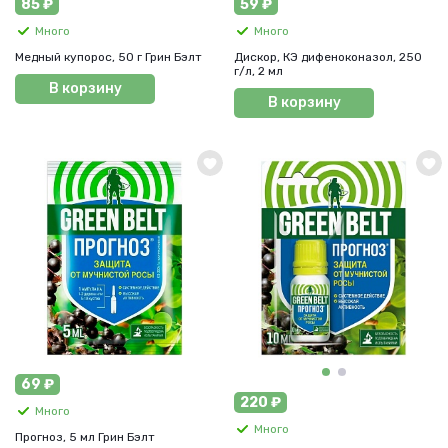
85 ₽
59 ₽
Много
Много
Медный купорос, 50 г Грин Бэлт
Дискор, КЭ дифеноконазол, 250
г/л, 2 мл
В корзину
В корзину
69 ₽
220 ₽
Много
Много
Прогноз, 5 мл Грин Бэлт