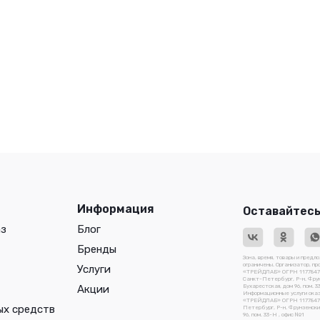
Информация
Оставайтесь
аз
Блог
Бренды
Зона, время, товары и предл
ограничены. Организатор, п
Услуги
«ТРЕЙДЛАБ» ОГРН 117784741
Санкт-Петербург, Р-н. Фрун
Акции
Бухарестская, дом 96, пом. 3
Информационные услуги ока
«ТРЕЙДЛАБ» ОГРН 1177847410
ых средств
Петербург, Р-н. Фрунзенский
96, пом. 33-Н , офис №1