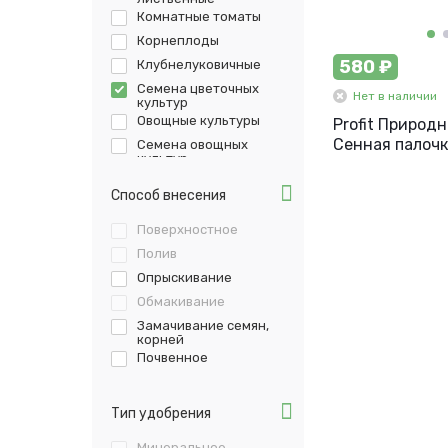
Комнатные томаты
Корнеплоды
580 ₽
Клубнелуковичные
Семена цветочных
Нет в наличии
культур
Овощные культуры
Profit Природ
Сенная палочк
Семена овощных
культур
Плодово-ягодные
Способ внесения
Многолетние цветы
Рассада
Поверхностное
Комнатные растения
Полив
Многолетние
Опрыскивание
растения
Обмакивание
Замачивание семян,
корней
Почвенное
Тип удобрения
Минеральное