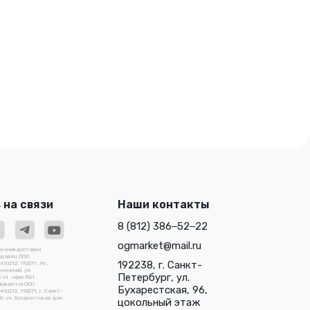
 на связи
Наши контакты
8 (812) 386‒52‒22
ogmarket@mail.ru
ожения доставки
родавец ООО
192238, г. Санкт-
0212, 192071, Мг.
зенский, ул.
Петербург, ул.
3-Н , офис №1
зываются ООО
Бухарестская, 96,
212, 192071, г. Санкт-
, ул. Бухарестская, дом
цокольный этаж