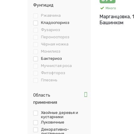
Фунгицид
Много
Ржавчина
Марганцовка, 1
Башинком
Кладоспориоз
Фузариоз
Пероноспороз
Чёрная ножка
Монилиоз
Бактериоз
Мучнистая роса
Фитофтороз
Плесень
Серая гниль
Парша
Область
Патогенная
применения
микрофлора
Хвойные деревья и
кустарники
Луковичные
Декоративно-
лиственные