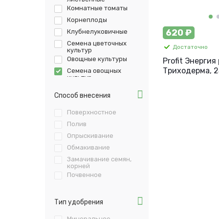
Комнатные томаты
Корнеплоды
620 ₽
Клубнелуковичные
Семена цветочных
Достаточно
культур
Овощные культуры
Profit Энергия
Триходерма, 2
Семена овощных
культур
Плодово-ягодные
Способ внесения
Многолетние цветы
Рассада
Поверхностное
Комнатные растения
Полив
Многолетние
Опрыскивание
растения
Обмакивание
Замачивание семян,
корней
Почвенное
Тип удобрения
Минеральное