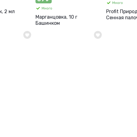
Много
Много
, 2 мл
Profit Прир
Марганцовка, 10 г
Сенная палоч
Башинком