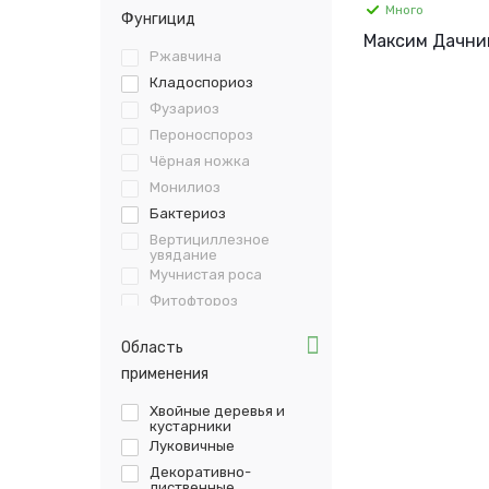
Много
Фунгицид
Максим Дачник
Ржавчина
Кладоспориоз
Фузариоз
Пероноспороз
Чёрная ножка
Монилиоз
Бактериоз
Вертициллезное
увядание
Мучнистая роса
Фитофтороз
Ризоктониоз
Область
Плесень
применения
Серая гниль
Парша
Хвойные деревья и
кустарники
Патогенная
Луковичные
микрофлора
Декоративно-
лиственные