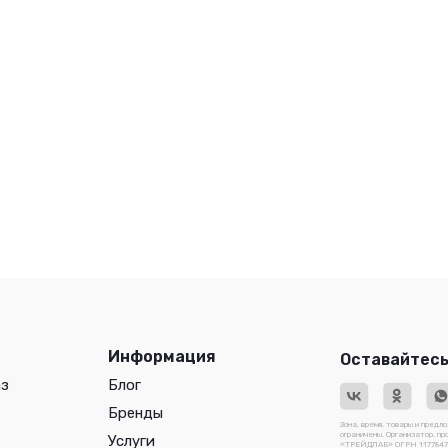
Информация
Оставайтесь
аз
Блог
Бренды
Зона, время, товары и предл
ограничены. Организатор, п
Услуги
«ТРЕЙДЛАБ» ОГРН 117784741