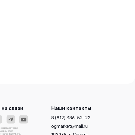
 на связи
Наши контакты
8 (812) 386‒52‒22
ogmarket@mail.ru
ожения доставки
родавец ООО
192238, г. Санкт-
0212, 192071, Мг.