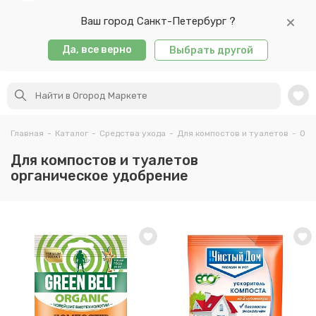
Ваш город Санкт-Петербург ?
Да, все верно
Выбрать другой
Главная
-
Каталог
-
Средства ухода
-
Для компостов и туалетов
-
Орг
Для компостов и туалетов
органическое удобрение