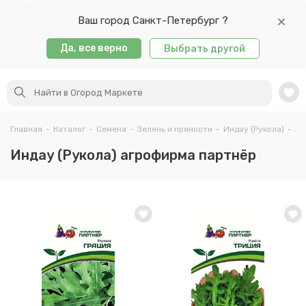
Ваш город Санкт-Петербург ?
Да, все верно
Выбрать другой
Главная
-
Каталог
-
Семена
-
Зелень и пряности
-
Индау (Рукола)
-
Аг
Индау (Рукола) агрофирма партнёр