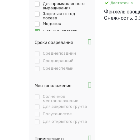
Достаточно
Для промышленного
выращивания
Фенхель овощ
Зацветает в год
Снежность, 0,3
посева
Медонос
Сильный аромат
Лекарственное
Сроки созревания
Повышенное
содержание
Среднепоздний
витаминов
Среднеранний
Среднеспелый
Местоположение
Солнечное
местоположение
Для закрытого грунта
Полутенистое
Для открытого грунта
Применение в