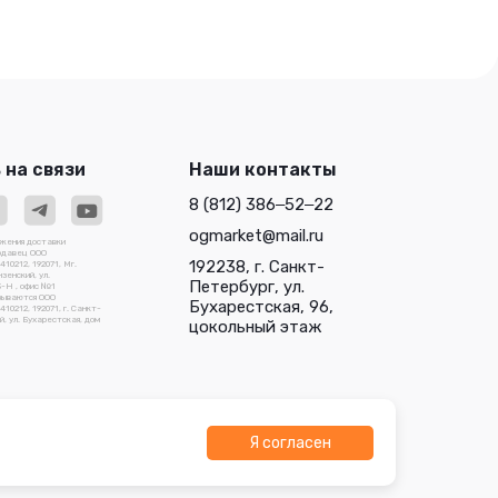
 на связи
Наши контакты
8 (812) 386‒52‒22
ogmarket@mail.ru
ожения доставки
родавец ООО
192238, г. Санкт-
0212, 192071, Мг.
зенский, ул.
Петербург, ул.
3-Н , офис №1
зываются ООО
Бухарестская, 96,
212, 192071, г. Санкт-
, ул. Бухарестская, дом
цокольный этаж
Я согласен
О "Трейдлаб"
Разработано в