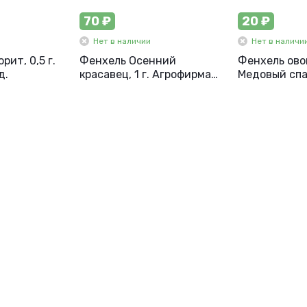
70 ₽
20 ₽
Нет в наличии
Нет в наличи
ит, 0,5 г.
Фенхель Осенний
Фенхель ов
д.
красавец, 1 г. Агрофирма
Медовый спас
Партнер.