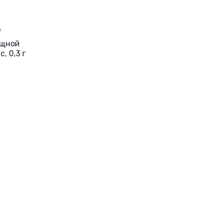
и
ощной
, 0,3 г