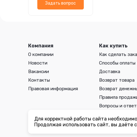
Задать вопрос
Компания
Как купить
О компании
Как сделать зак
Новости
Способы оплаты
Вакансии
Доставка
Контакты
Возврат товара
Правовая информация
Возврат денежн
Правила продаж
Вопросы и отве
Для корректной работы сайта необходимо 
Вы принимаете условия
политики в отношении обработки 
Продолжая использовать сайт, вы даёте с
соглашения
каждый раз, когда оставляете свои данные в л
ogorodmarket.com.