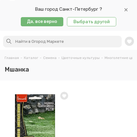
Ваш город Санкт-Петербург ?
Да, все верно
Выбрать другой
Главная
-
Каталог
-
Семена
-
Цветочные культуры
-
Многолетние цве
Мшанка