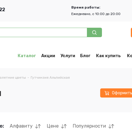
Время работы:
22
Ежедневно, с 10:00 до 20:00
Каталог
Акции
Услуги
Блог
Как купить
К
олетние цветы
-
Гутчинзия Альпийская
я
Оформит
о:
Алфавиту
Цене
Популярности