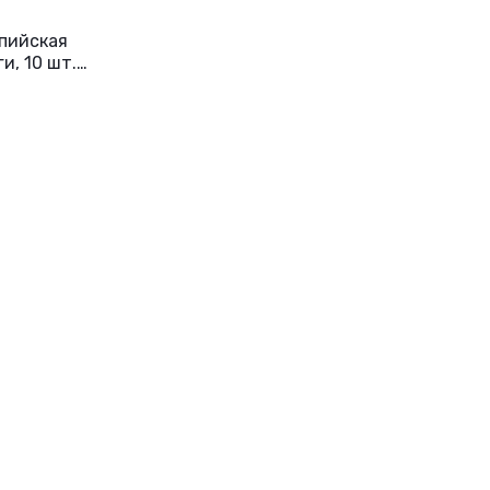
ьпийская
и, 10 шт.