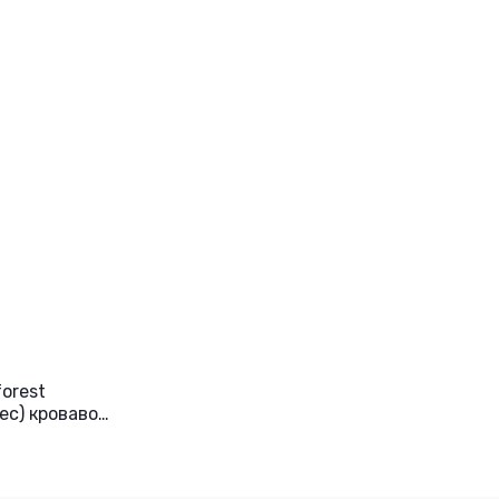
forest
ес) кроваво-