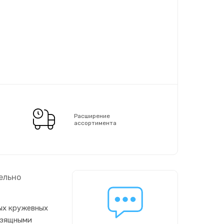
Расширение
ассортимента
ельно
ых кружевных
изящными