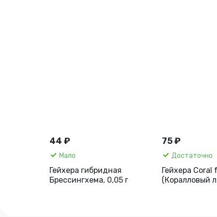
44 ₽
75 ₽
Мало
Достаточно
Гейхера гибридная
Гейхера Coral 
Брессингхема, 0,05 г
(Коралловый л
красная, 7 шт.