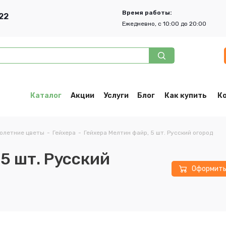
Время работы:
22
Ежедневно, с 10:00 до 20:00
Каталог
Акции
Услуги
Блог
Как купить
К
олетние цветы
-
Гейхера
-
Гейхера Мелтин файр, 5 шт. Русский огород
5 шт. Русский
Оформит