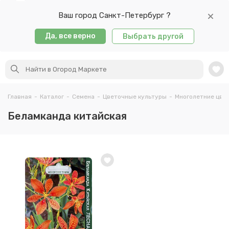
Ваш город Санкт-Петербург ?
Да, все верно
Выбрать другой
Главная
-
Каталог
-
Семена
-
Цветочные культуры
-
Многолетние цве
Беламканда китайская