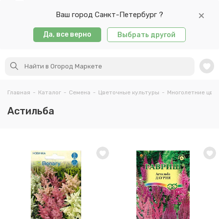
Ваш город Санкт-Петербург ?
Да, все верно
Выбрать другой
Главная
-
Каталог
-
Семена
-
Цветочные культуры
-
Многолетние цве
Астильба