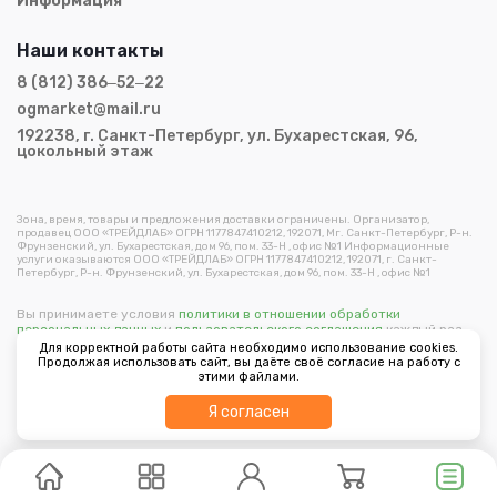
Информация
Наши контакты
8 (812) 386‒52‒22
ogmarket@mail.ru
192238, г. Санкт-Петербург, ул. Бухарестская, 96,
цокольный этаж
Зона, время, товары и предложения доставки ограничены. Организатор,
продавец ООО «ТРЕЙДЛАБ» ОГРН 1177847410212, 192071, Мг. Санкт-Петербург, Р-н.
Фрунзенский, ул. Бухарестская, дом 96, пом. 33-Н , офис №1 Информационные
услуги оказываются ООО «ТРЕЙДЛАБ» ОГРН 1177847410212, 192071, г. Санкт-
Петербург, Р-н. Фрунзенский, ул. Бухарестская, дом 96, пом. 33-Н , офис №1
Вы принимаете условия
политики в отношении обработки
персональных данных
и
пользовательского соглашения
каждый раз,
когда оставляете свои данные в любой форме обратной связи на
Для корректной работы сайта необходимо использование cookies.
сайте ogorodmarket.com.
Продолжая использовать сайт, вы даёте своё согласие на работу с
этими файлами.
Copyright © 2026 ООО "Трейдлаб"
Фильтр
Я согласен
Разработано в