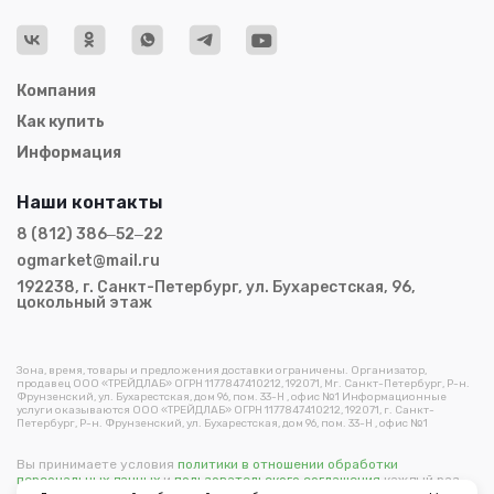
Компания
Как купить
Информация
Наши контакты
8 (812) 386‒52‒22
ogmarket@mail.ru
192238, г. Санкт-Петербург, ул. Бухарестская, 96,
цокольный этаж
Зона, время, товары и предложения доставки ограничены. Организатор,
продавец ООО «ТРЕЙДЛАБ» ОГРН 1177847410212, 192071, Мг. Санкт-Петербург, Р-н.
Фрунзенский, ул. Бухарестская, дом 96, пом. 33-Н , офис №1 Информационные
услуги оказываются ООО «ТРЕЙДЛАБ» ОГРН 1177847410212, 192071, г. Санкт-
Петербург, Р-н. Фрунзенский, ул. Бухарестская, дом 96, пом. 33-Н , офис №1
Вы принимаете условия
политики в отношении обработки
персональных данных
и
пользовательского соглашения
каждый раз,