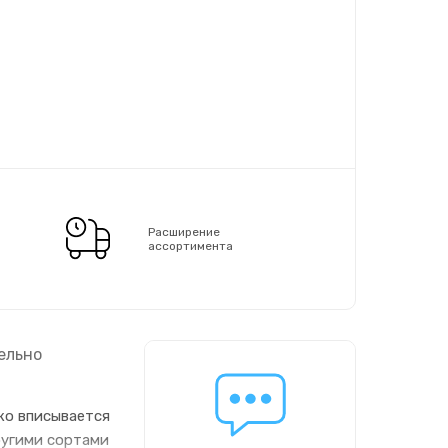
Расширение
ассортимента
ельно
ко вписывается
ругими сортами