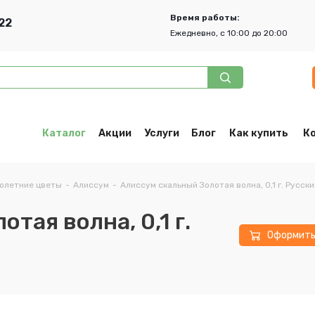
Время работы:
22
Ежедневно, с 10:00 до 20:00
Каталог
Акции
Услуги
Блог
Как купить
К
олетние цветы
-
Алиссум
-
Алиссум скальный Золотая волна, 0,1 г. Русски
тая волна, 0,1 г.
Оформит