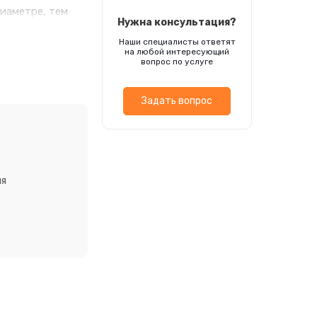
диаметре, тем
Нужна консультация?
м образом, при
Наши специалисты ответят
истая, что также
на любой интересующий
аморозков,
вопрос по услуге
Задать вопрос
ия