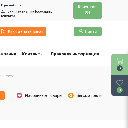
Промоблок:
Клиентов:
Дополнительная информация,
81
реклама
Как сделать заказ
Войти
омпания
Контакты
Правовая информация
0
й огород
0
ь
Избранные товары
Вы смотрели