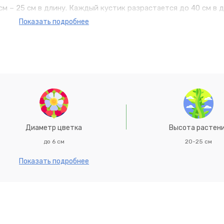
см – 25 см в длину. Каждый кустик разрастается до 40 см в 
ие начинается уже спустя 1,5 месяца с начала посадки. Таки
Показать подробнее
ся уже в начале лета! Листва у сорта Золотая Волна серебр
обильном цветении, которое длится с начала лета до самых з
Диаметр цветка
Высота растен
до 6 см
20-25 см
Показать подробнее