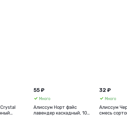
55 ₽
32 ₽
Много
Много
Crystal
Алиссум Норт фэйс
Алиссум Чер
чный
лавендер каскадный, 10
смесь сортов
лый) F1, 5
шт.