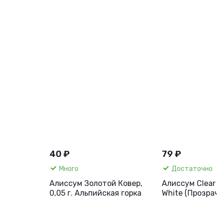
40 ₽
79 ₽
Много
Достаточно
Алиссум Золотой Ковер,
Алиссум Clear 
0,05 г. Альпийская горка
White (Прозра
кристально-бе
шт.