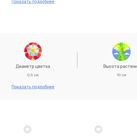
, рокариях, для посадки между плитками дорожек.Агротехник
Показать подробнее
нные легкие почвы и солнечное место. Размножают посевом 
ы +18°С всходы появляются на 8-14 день. Всходы прорежива
Диаметр цветка
Высота растен
0,5 см
10 см
Показать подробнее