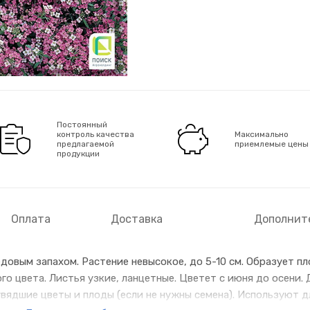
Постоянный
контроль качества
Максимально
предлагаемой
приемлемые цены
продукции
Оплата
Доставка
Дополнит
овым запахом. Растение невысокое, до 5-10 см. Образует пл
 цвета. Листья узкие, ланцетные. Цветет с июня до осени. 
вядшие цветы и плоды (если не нужны семена). Используют 