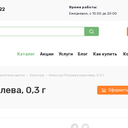
Время работы:
22
Ежедневно, с 10:00 до 20:00
Каталог
Акции
Услуги
Блог
Как купить
К
олетние цветы
-
Алиссум
-
Алиссум Розовая королева, 0,3 г
ева, 0,3 г
Оформит