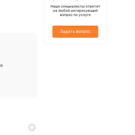
а. Растение
Наши специалисты ответят
семян в грунт в
на любой интересующий
ют, выдерживая
вопрос по услуге
Задать вопрос
ия