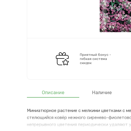
Приятный бонус -
гибкая система
скидок
Описание
Наличие
Миниатюрное растение с мелкими цветками с мед
стелющийся ковёр нежного сиренево-фиолетового
непрерывного цветения периодически удаляют у