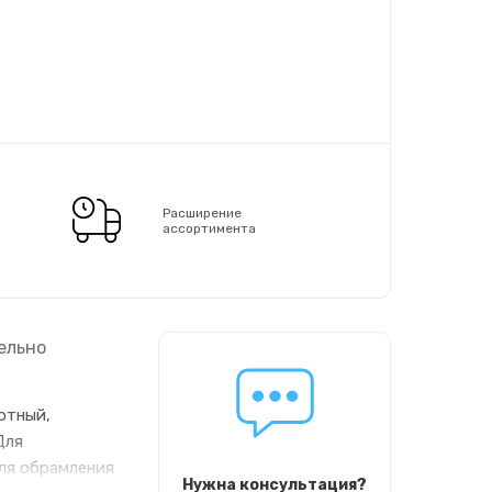
Расширение
ассортимента
ельно
отный,
Для
для обрамления
Нужна консультация?