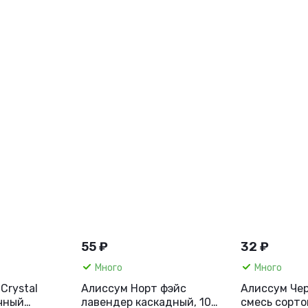
55 ₽
32 ₽
Много
Много
Crystal
Алиссум Норт фэйс
Алиссум Чер
чный
лавендер каскадный, 10
смесь сортов