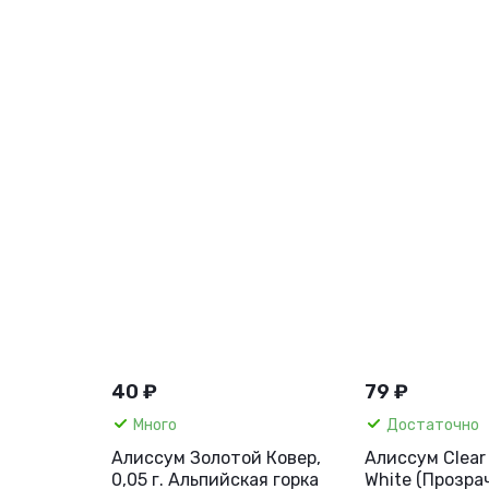
40 ₽
79 ₽
Много
Достаточно
Алиссум Золотой Ковер,
Алиссум Clear 
0,05 г. Альпийская горка
White (Прозра