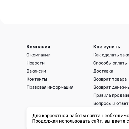
кристально-бе
шт.
Компания
Как купить
О компании
Как сделать зак
Новости
Способы оплаты
Вакансии
Доставка
Контакты
Возврат товара
Правовая информация
Возврат денежн
Правила продаж
Вопросы и отве
Для корректной работы сайта необходимо 
Вы принимаете условия
политики в отношении обработки 
Продолжая использовать сайт, вы даёте с
соглашения
каждый раз, когда оставляете свои данные в л
ogorodmarket.com.