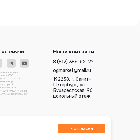
 на связи
Наши контакты
8 (812) 386‒52‒22
ogmarket@mail.ru
ожения доставки
родавец ООО
192238, г. Санкт-
0212, 192071, Мг.
зенский, ул.
Петербург, ул.
3-Н , офис №1
зываются ООО
Бухарестская, 96,
212, 192071, г. Санкт-
, ул. Бухарестская, дом
цокольный этаж
Я согласен
О "Трейдлаб"
Разработано в