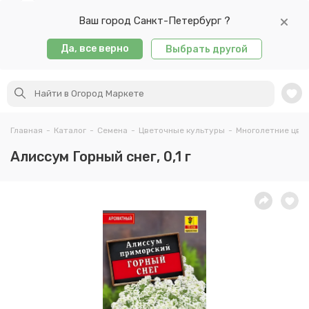
Ваш город Санкт-Петербург ?
Да, все верно
Выбрать другой
Главная
-
Каталог
-
Семена
-
Цветочные культуры
-
Многолетние цве
Алиссум Горный снег, 0,1 г