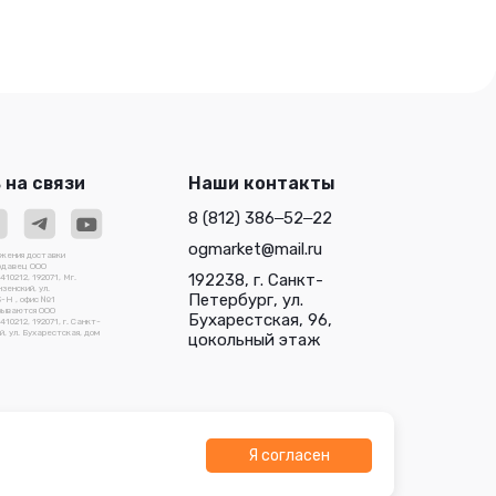
 на связи
Наши контакты
8 (812) 386‒52‒22
ogmarket@mail.ru
ожения доставки
родавец ООО
192238, г. Санкт-
0212, 192071, Мг.
зенский, ул.
Петербург, ул.
3-Н , офис №1
зываются ООО
Бухарестская, 96,
212, 192071, г. Санкт-
, ул. Бухарестская, дом
цокольный этаж
Я согласен
О "Трейдлаб"
Разработано в