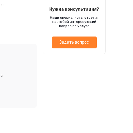
ет
Нужна консультация?
сполагать его у
Наши специалисты ответят
ие. Семена
на любой интересующий
е на 2-3 часа.
вопрос по услуге
°С, время
Задать вопрос
ия