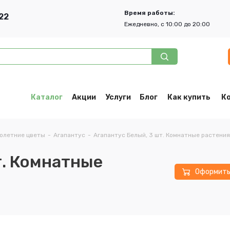
Время работы:
22
Ежедневно, с 10:00 до 20:00
Каталог
Акции
Услуги
Блог
Как купить
К
олетние цветы
-
Агапантус
-
Агапантус Белый, 3 шт. Комнатные растения
т. Комнатные
Оформит