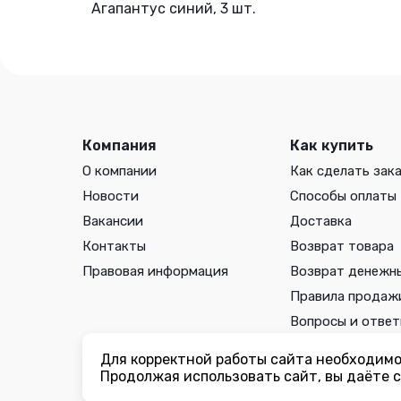
Агапантус синий, 3 шт.
Компания
Как купить
О компании
Как сделать зак
Новости
Способы оплаты
Вакансии
Доставка
Контакты
Возврат товара
Правовая информация
Возврат денежн
Правила продаж
Вопросы и отве
Для корректной работы сайта необходимо 
Вы принимаете условия
политики в отношении обработки 
Продолжая использовать сайт, вы даёте с
соглашения
каждый раз, когда оставляете свои данные в л
ogorodmarket.com.