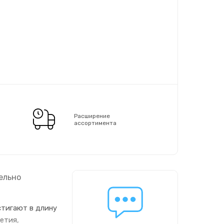
Расширение
ассортимента
ельно
стигают в длину
етия,