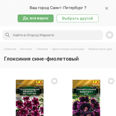
Ваш город Санкт-Петербург ?
Да, все верно
Выбрать другой
Главная
-
Каталог
-
Семена
-
Цветочные культуры
-
Комнатные цветы
Глоксиния сине-фиолетовый