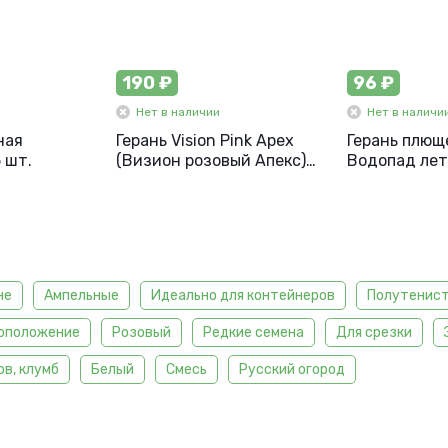
190 ₽
96 ₽
Нет в наличии
Нет в наличи
ная
Герань Vision Pink Apex
Герань плющ
 шт.
(Визион розовый Апекс)
Водопад лета
садовая, 3 шт.
Русский ого
не
Ампельные
Идеально для контейнеров
Полутенис
оположение
Розовый
Редкие семена
Для срезки
в, клумб
Белый
Смесь
Русский огород