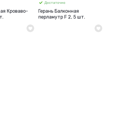
Достаточно
вая Кроваво-
Герань Балконная
т.
перламутр F 2, 5 шт.