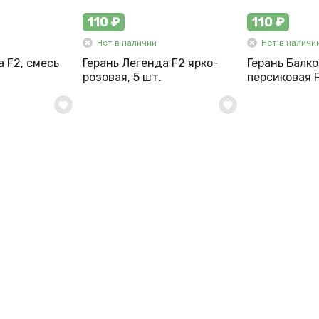
110 ₽
110 ₽
Нет в наличии
Нет в наличи
а F2, смесь
Герань Легенда F2 ярко-
Герань Балк
розовая, 5 шт.
персиковая F