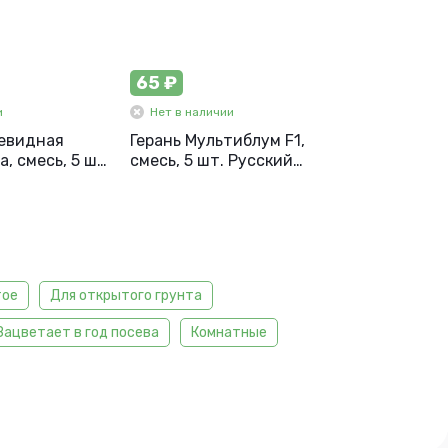
65 ₽
и
Нет в наличии
евидная
Герань Мультиблум F1,
, смесь, 5 шт.
смесь, 5 шт. Русский
род
огород
тое
Для открытого грунта
Зацветает в год посева
Комнатные