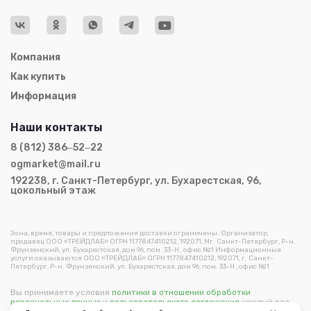
Компания
Как купить
Информация
Наши контакты
8 (812) 386‒52‒22
ogmarket@mail.ru
192238, г. Санкт-Петербург, ул. Бухарестская, 96,
цокольный этаж
Зона, время, товары и предложения доставки ограничены. Организатор,
продавец ООО «ТРЕЙДЛАБ» ОГРН 1177847410212, 192071, Мг. Санкт-Петербург, Р-н.
Фрунзенский, ул. Бухарестская, дом 96, пом. 33-Н , офис №1 Информационные
услуги оказываются ООО «ТРЕЙДЛАБ» ОГРН 1177847410212, 192071, г. Санкт-
Петербург, Р-н. Фрунзенский, ул. Бухарестская, дом 96, пом. 33-Н , офис №1
Вы принимаете условия
политики в отношении обработки
персональных данных
и
пользовательского соглашения
каждый раз,