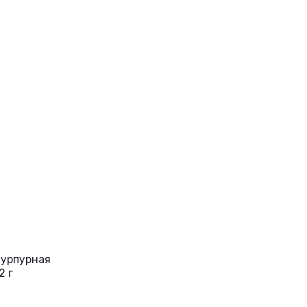
пурпурная
2 г