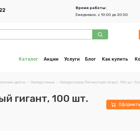
Время работы:
22
Ежедневно, с 10:00 до 20:00
Каталог
Акции
Услуги
Блог
Как купить
К
летние цветы
-
Наперстянка
-
Наперстянка Пятнистый гигант, 100 шт. Ру
й гигант, 100 шт.
Оформит