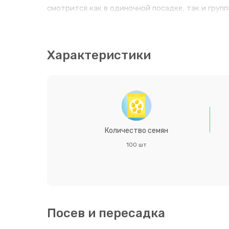
смотрится как в одиночной посадке, так и груп
срезке. Необходимо соблюдать осторожность — 
можете посмотреть на нашей странице продавца
для Вашего огорода, и красивые яркие и нежные
Характеристики
Количество семян
100 шт
Посев и пересадка