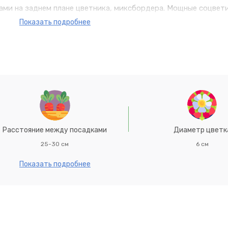
пами на заднем плане цветника, миксбордера. Мощные соцвети
растение ядовито. Высота 140 см. Рекомендуем к покупке! Д
Показать подробнее
, просто кликните по нашему логотипу на данной странице. 
 цветы для сада! Преобразите Ваш участок!
Расстояние между посадками
Диаметр цветк
25-30 см
6 см
Показать подробнее