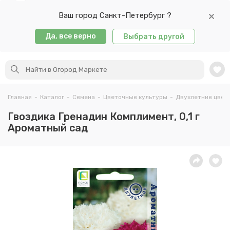
Ваш город Санкт-Петербург ?
Да, все верно
Выбрать другой
Главная
-
Каталог
-
Семена
-
Цветочные культуры
-
Двухлетние цвет
Гвоздика Гренадин Комплимент, 0,1 г
Ароматный сад