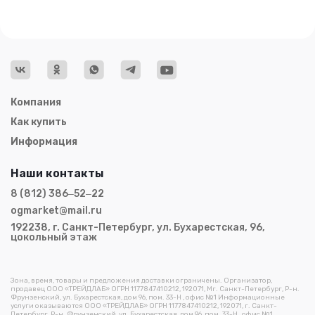
Компания
Как купить
Информация
Наши контакты
8 (812) 386‒52‒22
ogmarket@mail.ru
192238, г. Санкт-Петербург, ул. Бухарестская, 96,
цокольный этаж
Зона, время, товары и предложения доставки ограничены. Организатор,
продавец ООО «ТРЕЙДЛАБ» ОГРН 1177847410212, 192071, Мг. Санкт-Петербург, Р-н.
Фрунзенский, ул. Бухарестская, дом 96, пом. 33-Н , офис №1 Информационные
услуги оказываются ООО «ТРЕЙДЛАБ» ОГРН 1177847410212, 192071, г. Санкт-
Петербург, Р-н. Фрунзенский, ул. Бухарестская, дом 96, пом. 33-Н , офис №1