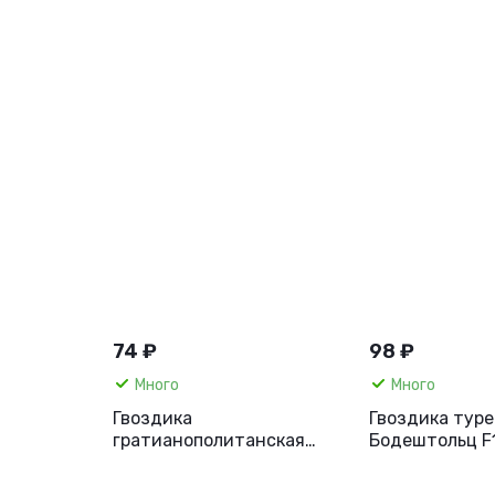
74 ₽
98 ₽
Много
Много
Гвоздика
Гвоздика туре
гратианополитанская
Бодештольц F
Долли, 7 шт. Семена
розовая, 7 шт.
Профи