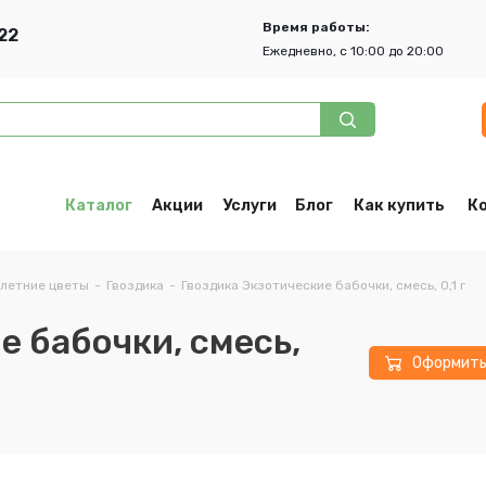
Время работы:
22
Ежедневно, с 10:00 до 20:00
Каталог
Акции
Услуги
Блог
Как купить
К
летние цветы
-
Гвоздика
-
Гвоздика Экзотические бабочки, смесь, 0,1 г
е бабочки, смесь,
Оформит