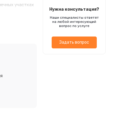
нечных участках
Нужна консультация?
юров вдоль
Наши специалисты ответят
 открытый грунт
на любой интересующий
В фазе одной
вопрос по услуге
ый грунт рассаду
енные с
Задать вопрос
ия