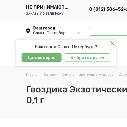
НЕ ПРИНИМАЮТСЯ
8 (812) 386‒52‒
ЗАКАЗЫ ПО ТЕЛЕФОНУ
Ваш город
Санкт-Петербург
Ваш город Санкт-Петербург ?
Да, все верно
Выбрать другой
Главная
-
Каталог
-
Семена
-
Цветочные культуры
-
Двух
Гвоздика Экзотически
0,1 г