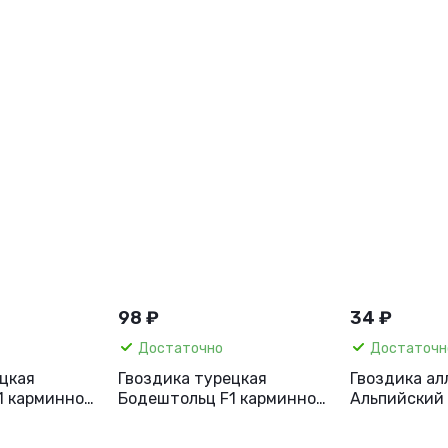
98 ₽
34 ₽
Достаточно
Достаточн
цкая
Гвоздика турецкая
Гвоздика ал
1 карминно-
Бодештольц F1 карминно-
Альпийский 
белая, 7 шт.
сортов, 0,05