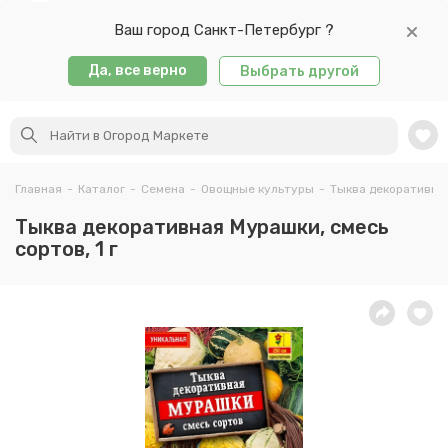
Ваш город Санкт-Петербург ?
Да, все верно
Выбрать другой
Главная
-
Каталог
-
Семена
-
Овощные культуры
-
Тыква декоративна
Тыква декоративная Мурашки, смесь
сортов, 1 г