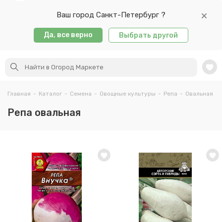
Ваш город Санкт-Петербург ?
Да, все верно
Выбрать другой
Главная
-
Каталог
-
Семена
-
Овощные культуры
-
Репа
-
Овальная
Репа овальная