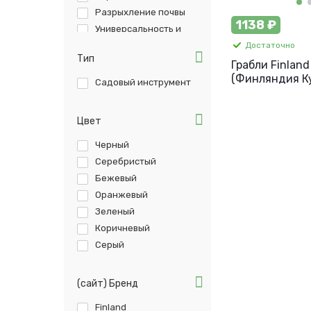
Разрыхление почвы
1138 ₽
Универсальность и
эффективность
Достаточно
Долговечность
Тип
Грабли Finland
Прочное соединение
(Финляндия Ку
рабочих частей и
Садовый инструмент
ручек
зубые, c дере
Компенсаторный
рукояткой, 115
механизм
арт. 2373-ч
Цвет
Антикоррозийное
покрытие
Удобство и простота
Черный
использования
Серебристый
Прочная сталь
Бежевый
Оранжевый
Зеленый
Коричневый
Серый
(сайт) Бренд
Finland