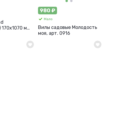
980 ₽
Мало
nd
Вилы садовые Молодость
 170х1070 мм,
моя, арт. 0916
рт. 2336