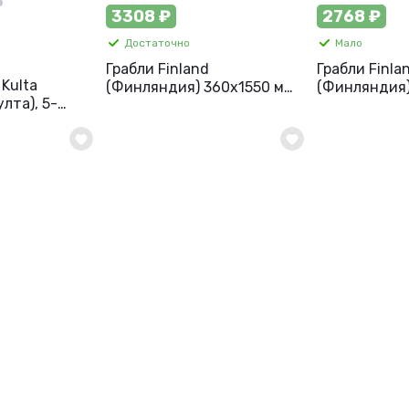
3308 ₽
2768 ₽
Достаточно
Мало
Грабли Finland
Грабли Finla
 Kulta
(Финляндия) 360х1550 мм,
(Финляндия)
лта), 5-
алюминий, арт. 2335
алюминий, а
вянной
х470 мм,