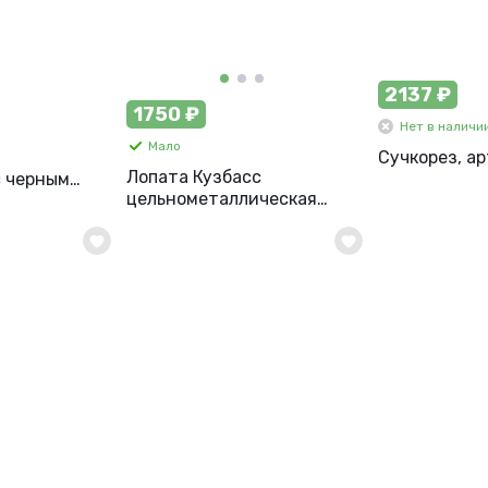
2137 ₽
1750 ₽
Нет в наличи
Мало
Сучкорез, ар
Лопата Кузбасс
с черным
цельнометаллическая
убьев, арт.
штыковая, 120 см, арт.
1545