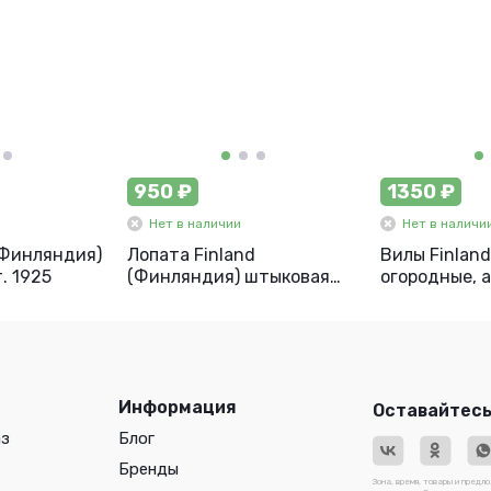
950 ₽
1350 ₽
Нет в наличии
Нет в наличи
(Финляндия)
Лопата Finland
Вилы Finlan
. 1925
(Финляндия) штыковая
огородные, а
остроконечная, арт. 1464-
Ч
Информация
Оставайтесь
аз
Блог
Бренды
Зона, время, товары и предл