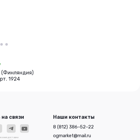
и
d (Финляндия)
рт. 1924
 на связи
Наши контакты
8 (812) 386‒52‒22
ogmarket@mail.ru
ожения доставки