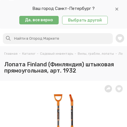
Ваш город Санкт-Петербург ?
Да, все верно
Выбрать другой
Главная
-
Каталог
-
Садовый инвентарь
-
Вилы, грабли, лопаты
-
Лопа
Лопата Finland (Финляндия) штыковая
прямоугольная, арт. 1932