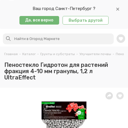
Ваш город Санкт-Петербург ?
Да, все верно
Выбрать другой
Главная
-
Каталог
-
Грунты и субстраты
-
Улучшители почвы
-
Пеносте
Пеностекло Гидротон для растений
фракция 4-10 мм гранулы, 1,2 л
UltraEffect