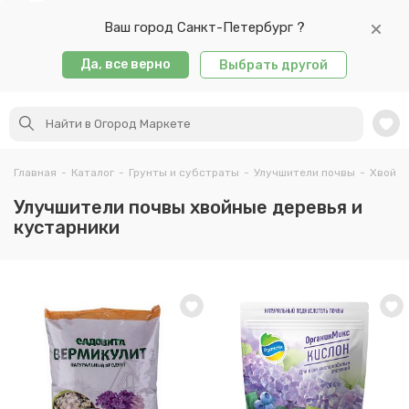
Ваш город Санкт-Петербург ?
Да, все верно
Выбрать другой
Главная
-
Каталог
-
Грунты и субстраты
-
Улучшители почвы
-
Хвойны
Улучшители почвы хвойные деревья и
кустарники