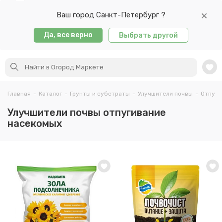
Ваш город Санкт-Петербург ?
Да, все верно
Выбрать другой
Главная
-
Каталог
-
Грунты и субстраты
-
Улучшители почвы
-
Отпуги
Улучшители почвы отпугивание
насекомых