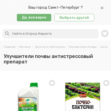
Ваш город Санкт-Петербург ?
Да, все верно
Выбрать другой
Главная
-
Каталог
-
Грунты и субстраты
-
Улучшители почвы
-
Антист
Улучшители почвы антистрессовый
препарат