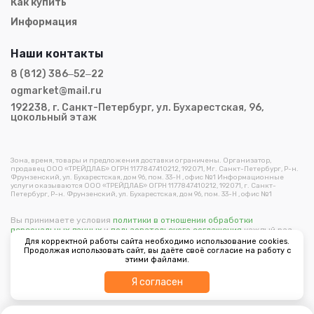
Как купить
Информация
Наши контакты
8 (812) 386‒52‒22
ogmarket@mail.ru
192238, г. Санкт-Петербург, ул. Бухарестская, 96,
цокольный этаж
Зона, время, товары и предложения доставки ограничены. Организатор,
продавец ООО «ТРЕЙДЛАБ» ОГРН 1177847410212, 192071, Мг. Санкт-Петербург, Р-н.
Фрунзенский, ул. Бухарестская, дом 96, пом. 33-Н , офис №1 Информационные
услуги оказываются ООО «ТРЕЙДЛАБ» ОГРН 1177847410212, 192071, г. Санкт-
Петербург, Р-н. Фрунзенский, ул. Бухарестская, дом 96, пом. 33-Н , офис №1
Вы принимаете условия
политики в отношении обработки
персональных данных
и
пользовательского соглашения
каждый раз,
когда оставляете свои данные в любой форме обратной связи на
Для корректной работы сайта необходимо использование cookies.
сайте ogorodmarket.com.
Продолжая использовать сайт, вы даёте своё согласие на работу с
этими файлами.
Copyright © 2026 ООО "Трейдлаб"
Фильтр
Я согласен
Разработано в