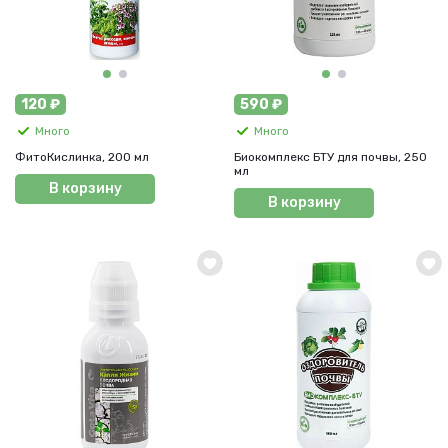
120 ₽
590 ₽
Много
Много
ФитоКислинка, 200 мл
Биокомплекс БТУ для почвы, 250
мл
В корзину
В корзину