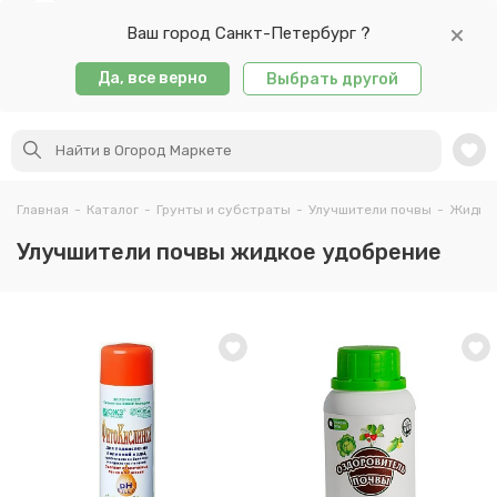
Ваш город Санкт-Петербург ?
Да, все верно
Выбрать другой
Главная
-
Каталог
-
Грунты и субстраты
-
Улучшители почвы
-
Жидкое
Улучшители почвы жидкое удобрение