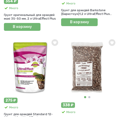
354 ₽
Много
Много
Грунт для орхидей Barkstone
(Баркстоун)1,2 л UltraEffect Plus
Грунт оригинальный для орхидей
(УльтраЭффект плюс)
мaxi 35-50 мм, 2 л UltraEffect Plus
В корзину
В корзину
275 ₽
338 ₽
Много
Много
Грунт для орхидей Standard 12-