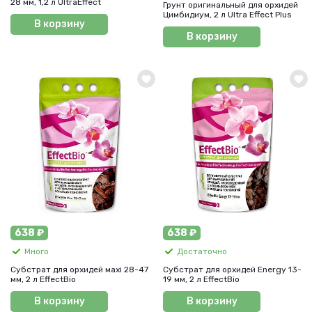
28 мм, 1,2 л UltraEffect
Грунт оригинальный для орхидей
Цимбидиум, 2 л Ultra Effect Plus
В корзину
В корзину
638 ₽
638 ₽
Много
Достаточно
Субстрат для орхидей мaxi 28-47
Субстрат для орхидей Energy 13-
мм, 2 л EffectBio
19 мм, 2 л EffectBio
В корзину
В корзину