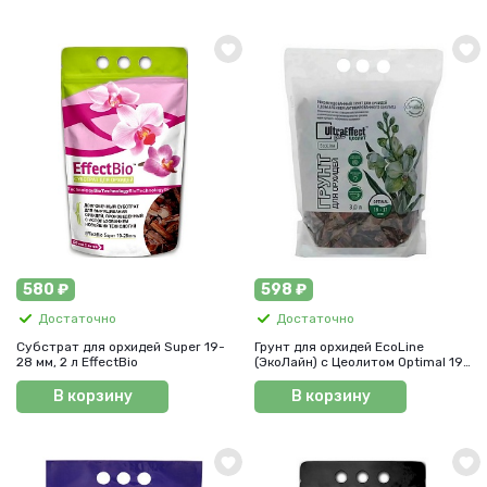
580 ₽
598 ₽
Достаточно
Достаточно
Субстрат для орхидей Super 19-
Грунт для орхидей EcoLine
28 мм, 2 л EffectBio
(ЭкоЛайн) c Цеолитом Optimal 19-
37 мм, 3 л UltraEffect
Plus(УльтраЭффект)
В корзину
В корзину