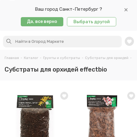
Ваш город Санкт-Петербург ?
Да, все верно
Выбрать другой
Главная
-
Каталог
-
Грунты и субстраты
-
Cубстраты для орхидей
-
Ef
Cубстраты для орхидей effectbio