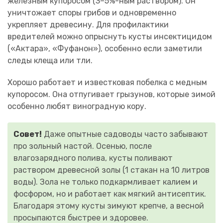
железным купоросом (3–5%-ным раствором). Он
уничтожает споры грибов и одновременно
укрепляет древесину.
Для профилактики
вредителей можно опрыснуть кусты инсектицидом
(«Актара», «Фуфанон»), особенно если заметили
следы клеща или тли.
Хорошо работает и известковая побелка с медным
купоросом. Она отпугивает грызунов, которые зимой
особенно любят виноградную кору.
Совет!
Даже опытные садоводы часто забывают
про зольный настой. Осенью, после
влагозарядного полива, кусты поливают
раствором древесной золы (1 стакан на 10 литров
воды). Зола не только подкармливает калием и
фосфором, но и работает как мягкий антисептик.
Благодаря этому кусты зимуют крепче, а весной
просыпаются быстрее и здоровее.